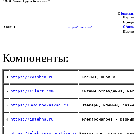
ООО "Элми Групп Коннекшн"
О
фициаль
Партне
Официа
Официа
АВЕОН
https://aveon.ru/
Партне
Компоненты:
 1
https://caishen.ru
 Клеммы, кнопки
 2
https://silart.com
 Ситемы охлаждения, на
 3
https://www.npokaskad.ru
 Штекеры, клеммы, разъ
 4
https://intehna.ru
 электронагрев - разны
 5
https://elektroautomatika.ru
Клавиатуры, кнопки, ин