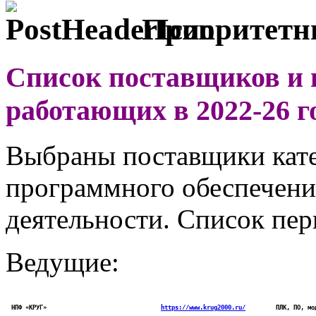
Приоритетны
Список
поставщиков
и 
работающих в
2022-26
г
Выбраны поставщики кат
программного обеспечени
деятельности. Список пе
Ведущие:
 НПФ «КРУГ»
https://www.krug2000.ru/
ПЛК, ПО, мо