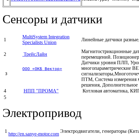
Сенсоры и датчики
MultiSystem Integration
1
Линейные датчики разные
Specialists Union
Магнитострикционные да
2
ТрейсЛайн
перемещений. Позиционер
Датчики уровня ПЛП, Ур
многопараметрические В
ООО «ОКБ Вектор»
сигнализаторы,Многоточе
 3
ПТМ, Система измерения 
решения, Дополнительное
4
НПП "ПРОМА"
Котловая автоматика, КИП 
5
Электропривод
1
Электродвигатели, генераторы (Кит
http://en.sanye-motor.com