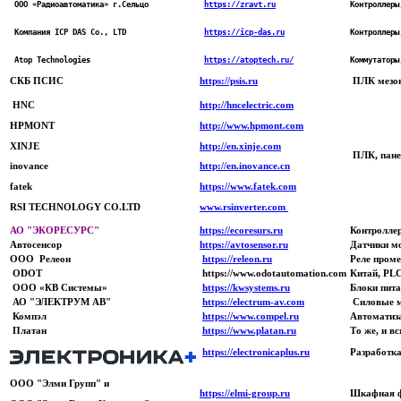
 ООО «Радиоавтоматика» г.Сельцо
https://zravt.ru
Контроллеры
 Компания ICP DAS Co., LTD
https://icp-das.ru
Контроллеры
 Atop Technologies
https://atoptech.ru/
Коммутаторы
СКБ ПСИС
https://psis.ru
ПЛК мезони
HNC
http://hncelectric.com
HPMONT
http://www.hpmont.com
XINJE
http://en.xinje.com
ПЛК, панел
inovance
http://en.inovance.cn
fatek
https://www.fatek.com
RSI TECHNOLOGY CO.LTD
www.rsinverter.com
АО "ЭКОРЕСУРС"
https://ecoresurs.ru
Контроллер
Автосенсор
https://avtosensor.ru
Датчики мо
ООО Релеон
https://releon.ru
Реле пром
ODOT
https://www.odotautomation.com
Китай, PLC
ООО «КВ Системы»
https://kwsystems.ru
Блоки пит
АО "ЭЛЕКТРУМ АВ"
https://electrum-av.com
Силовые м
Компэл
https://www.compel.ru
Автоматиза
Платан
https://www.platan.ru
То же, и вс
https://electronicaplus.ru
Разработка
ООО "Элми Групп" и
https://elmi-group.ru
Шкафная ф