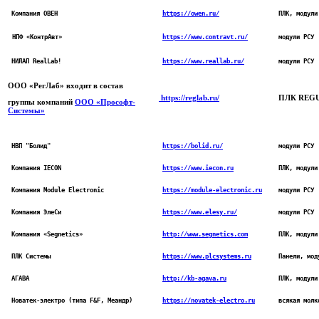
 Компания ОВЕН
https://owen.ru/
ПЛК, модули
https://www.contravt.ru/
модули РСУ
 НПФ «КонтрАвт»
 НИЛАП RealLab!
https://www.reallab.ru/
модули РСУ
ООО «РегЛаб» входит в состав
https://reglab.ru/
ПЛК REGUL
группы компаний
ООО «Прософт-
Системы»
 НВП "Болид"
https://bolid.ru/
модули РСУ
 Компания IECON
https://www.iecon.ru
ПЛК, модули
 Компания 
Module Electronic
https://module-electronic.ru
модули РСУ
 Компания ЭлеСи
https://www.elesy.ru/
модули РСУ
 Компания «Segnetics»
http://www.segnetics.com
ПЛК, модули
 ПЛК Системы
https://www.plcsystems.ru
Панели, мод
 АГАВА
http://kb-agava.ru
ПЛК, модули
 Новатек-электро (типа F&F, Меандр)
https://novatek-electro.ru
всякая молк