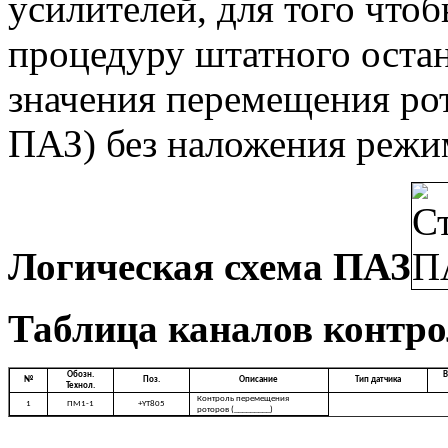
усилителей, для того что
процедуру штатного оста
значения перемещения рот
ПАЗ) без наложения режи
Логическая схема ПАЗ
Таблица каналов контр
Обозн.
В
№
Поз.
Описание
Тип датчика
Технол.
Контроль перемещения
1
ПМ1-1
+YT805
роторов (_________)