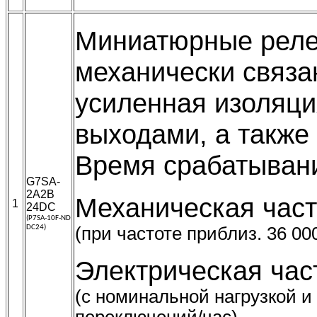
Миниатюрные реле
механически связа
усиленная изоляци
выходами, а также
Время срабатыван
G7SA-
2A2B
Механическая част
1
24DC
(P7SA-10F-ND
DC24)
(при частоте приблиз. 36 00
Электрическая час
(с номинальной нагрузкой и
переключений/час)